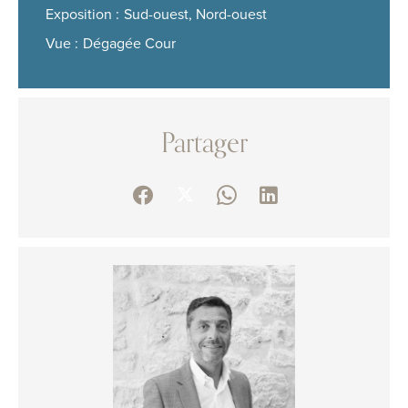
Exposition
Sud-ouest, Nord-ouest
Vue
Dégagée Cour
Partager