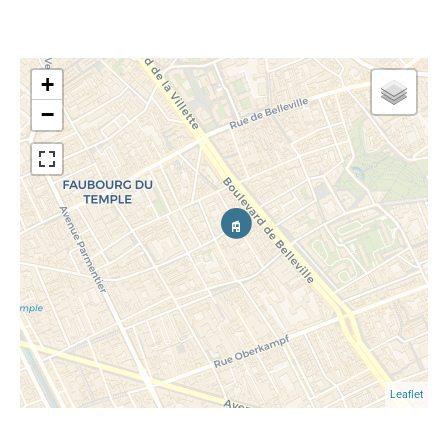
+
−
Leaflet