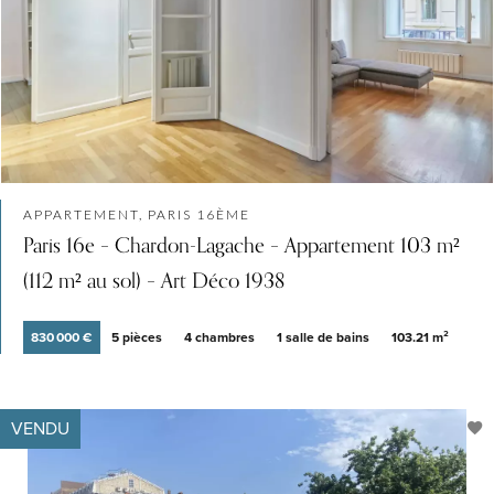
APPARTEMENT, PARIS 16ÈME
Paris 16e – Chardon-Lagache – Appartement 103 m²
(112 m² au sol) – Art Déco 1938
830 000 €
5 pièces
4 chambres
1 salle de bains
103.21 m²
VENDU