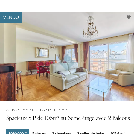
VENDU
APPARTEMENT, PARIS 11ÈME
Spacieux 5 P de 105m² au 6ème étage avec 2 Balcons
1 090 000 €
5 pièces
3 chambres
2 salles de bains
105.6 m²