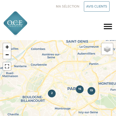
MA SÉLECTION
AVIS CLIENTS
+
−
16
19
2