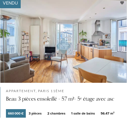
VENDU
APPARTEMENT, PARIS 11ÈME
Beau 3 pièces ensoleillé - 57 m²- 5ᵉ étage avec asc
660 000 €
3 pièces
2 chambres
1 salle de bains
56.47 m²