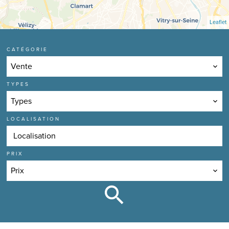
Leaflet
CATÉGORIE
Vente
TYPES
Types
LOCALISATION
Localisation
PRIX
Prix