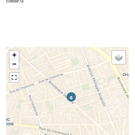
classe G
+
−