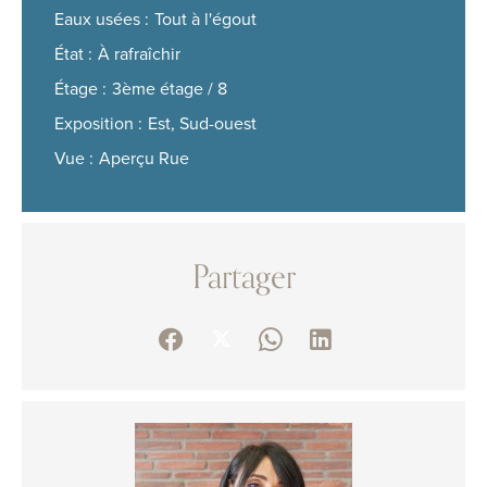
Eaux usées
Tout à l'égout
État
À rafraîchir
Étage
3ème étage / 8
Exposition
Est, Sud-ouest
Vue
Aperçu Rue
Partager