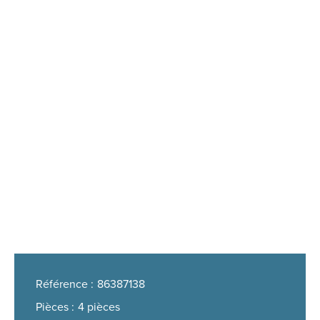
Référence
86387138
Pièces
4 pièces