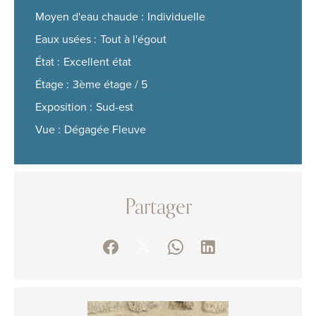
Moyen d'eau chaude
Individuelle
Eaux usées
Tout à l'égout
État
Excellent état
Étage
3ème étage / 5
Exposition
Sud-est
Vue
Dégagée Fleuve
Partager